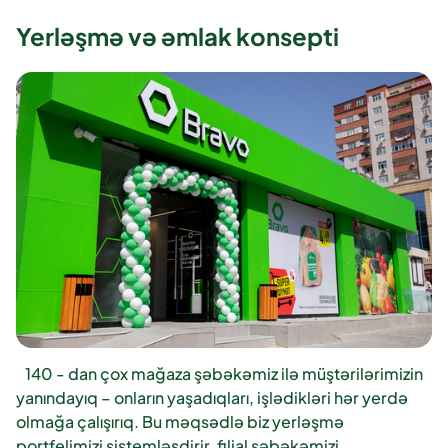
Yerləşmə və əmlak konsepti
140 - dan çox mağaza şəbəkəmiz ilə müştərilərimizin
yanındayıq – onların yaşadıqları, işlədikləri hər yerdə
olmağa çalışırıq. Bu məqsədlə biz yerləşmə
portfelimizi sistemləşdirir, filial şəbəkəmizi