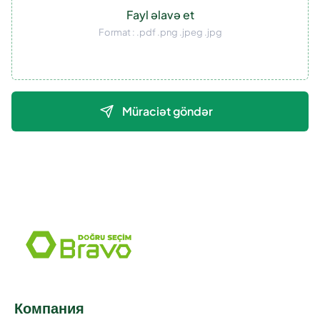
Fayl əlavə et
Format : .pdf .png .jpeg .jpg
Müraciət göndər
Компания