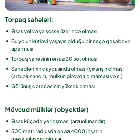
Torpaq sahələri:
Əsas yol və ya şosse üzərində olması
Bu yolun kütləvi yaşayın olduğu bir neçə qəsəbəyə
aparması
Torpaq sahəsinin ən azı 20 sot olması
Sənədlərinin qaydasında olması (çıxarışın olması
(arzuolunandır), mülkün girovda olmaması və s.)
Görünüş dərəcəsinin yüksək olması
Mövcud mülklər (obyektlər)
Əsas küçədə yerləşməsi (arzuolunandır)
500 metr radiusda ən azı 4000 insanın
məskunlaşmış olması