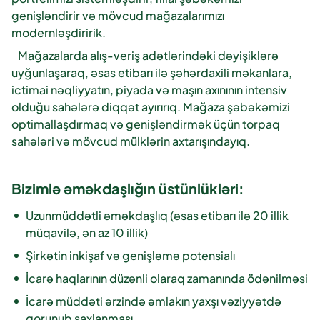
genişləndirir və mövcud mağazalarımızı
modernləşdiririk.
Mağazalarda alış-veriş adətlərindəki dəyişiklərə
uyğunlaşaraq, əsas etibarı ilə şəhərdaxili məkanlara,
ictimai nəqliyyatın, piyada və maşın axınının intensiv
olduğu sahələrə diqqət ayırırıq. Mağaza şəbəkəmizi
optimallaşdırmaq və genişləndirmək üçün torpaq
sahələri və mövcud mülklərin axtarışındayıq.
Bizimlə əməkdaşlığın üstünlükləri:
Uzunmüddətli əməkdaşlıq (əsas etibarı ilə 20 illik
müqavilə, ən az 10 illik)
Şirkətin inkişaf və genişləmə potensialı
İcarə haqlarının düzənli olaraq zamanında ödənilməsi
İcarə müddəti ərzində əmlakın yaxşı vəziyyətdə
qorunub saxlanması