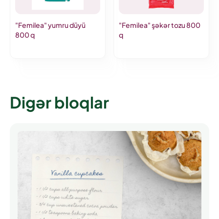
"Femilea" yumru düyü
"Femilea" şəkər tozu 800
800 q
q
Digər bloqlar