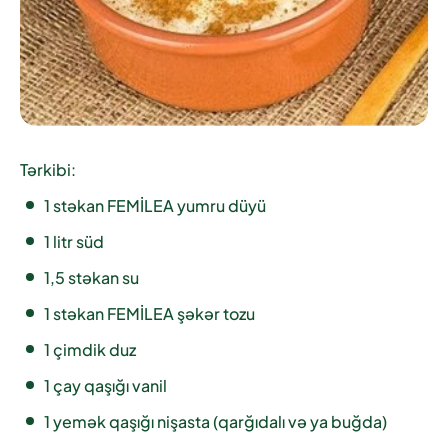
Tərkibi:
1 stəkan FEMİLEA yumru düyü
1 litr süd
1,5 stəkan su
1 stəkan FEMİLEA şəkər tozu
1 çimdik duz
1 çay qaşığı vanil
1 yemək qaşığı nişasta (qarğıdalı və ya buğda)