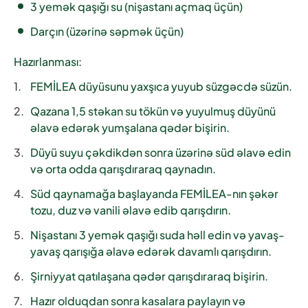
3 yemək qaşığı su (nişastanı açmaq üçün)
Darçın (üzərinə səpmək üçün)
Hazırlanması:
FEMİLEA düyüsunu yaxşıca yuyub süzgəcdə süzün.
Qazana 1,5 stəkan su tökün və yuyulmuş düyünü
əlavə edərək yumşalana qədər bişirin.
Düyü suyu çəkdikdən sonra üzərinə süd əlavə edin
və orta odda qarışdıraraq qaynadın.
Süd qaynamağa başlayanda FEMİLEA-nın şəkər
tozu, duz və vanili əlavə edib qarışdırın.
Nişastanı 3 yemək qaşığı suda həll edin və yavaş-
yavaş qarışığa əlavə edərək davamlı qarışdırın.
Şirniyyat qatılaşana qədər qarışdıraraq bişirin.
Hazır olduqdan sonra kasalara paylayın və