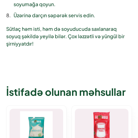
soyumağa qoyun.
Üzərinə darçın səpərək servis edin.
Sütlaç həm isti, həm də soyuducuda saxlanaraq
soyuq şəkildə yeyilə bilər. Çox ləzzətli və yüngül bir
şirniyyatdır!
İstifadə olunan məhsullar