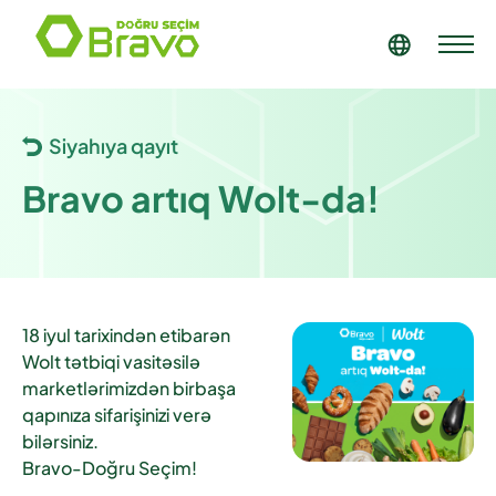
Siyahıya qayıt
Bravo artıq Wolt-da!
18 iyul tarixindən etibarən
Wolt tətbiqi vasitəsilə
marketlərimizdən birbaşa
qapınıza sifarişinizi verə
bilərsiniz.
Bravo-Doğru Seçim!