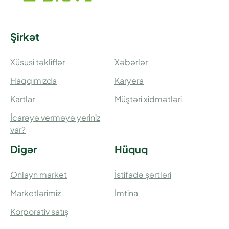
Şirkət
Xüsusi təkliflər
Xəbərlər
Haqqımızda
Karyera
Kartlar
Müştəri xidmətləri
İcarəyə verməyə yeriniz
var?
Digər
Hüquq
Onlayn market
İstifadə şərtləri
Marketlərimiz
İmtina
Korporativ satış