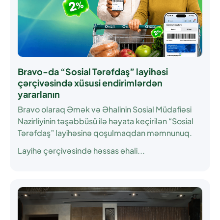
Bravo-da “Sosial Tərəfdaş” layihəsi
çərçivəsində xüsusi endirimlərdən
yararlanın
Bravo olaraq Əmək və Əhalinin Sosial Müdafiəsi
Nazirliyinin təşəbbüsü ilə həyata keçirilən
“Sosial
Tərəfdaş”
layihəsinə qoşulmaqdan məmnunuq.
Layihə çərçivəsində həssas əhali...