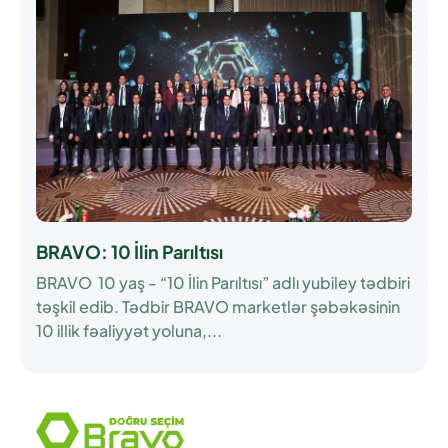
BRAVO: 10 İlin Parıltısı
BRAVO 10 yaş - “10 İlin Parıltısı” adlı yubiley tədbiri
təşkil edib. Tədbir BRAVO marketlər şəbəkəsinin
10 illik fəaliyyət yoluna,...