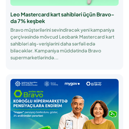
Leo Mastercard kart sahibləri üçün Bravo-
da 7% keşbek
Bravo müştərilərini sevindirəcək yeni kampaniya
çərçivəsində mövcud Leobank Mastercard kart
sahibləri alış-verişlərini daha sərfəli edə
biləcəklər. Kampaniya müddətində Bravo
supermarketlərində...