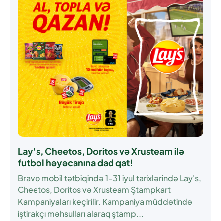
Lay's, Cheetos, Doritos və Xrusteam ilə
futbol həyəcanına dad qat!
Bravo mobil tətbiqində
1–31 iyul
tarixlərində Lay's,
Cheetos, Doritos və Xrusteam Ştampkart
Kampaniyaları keçirilir. Kampaniya müddətində
iştirakçı məhsulları alaraq ştamp...