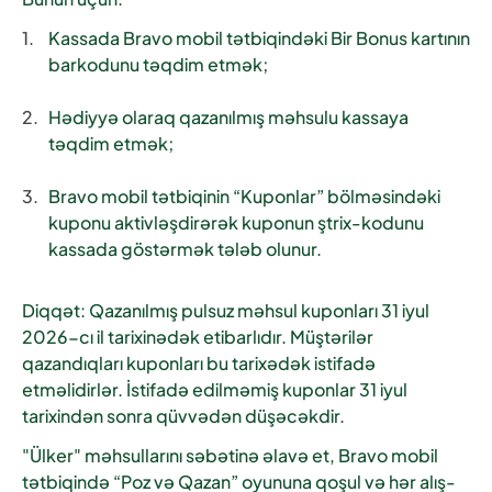
Kassada Bravo mobil tətbiqindəki Bir Bonus kartının
barkodunu təqdim etmək;
Hədiyyə olaraq qazanılmış məhsulu kassaya
təqdim etmək;
Bravo mobil tətbiqinin “Kuponlar” bölməsindəki
kuponu aktivləşdirərək kuponun ştrix-kodunu
kassada göstərmək tələb olunur.
Diqqət:
Qazanılmış pulsuz məhsul kuponları 31 iyul
2026-cı il tarixinədək etibarlıdır. Müştərilər
qazandıqları kuponları bu tarixədək istifadə
etməlidirlər. İstifadə edilməmiş kuponlar 31 iyul
tarixindən sonra qüvvədən düşəcəkdir.
"Ülker" məhsullarını səbətinə əlavə et, Bravo mobil
tətbiqində “Poz və Qazan” oyununa qoşul və hər alış-