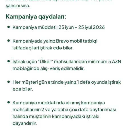
şansını sına.
Kampaniya qaydaları:
Kampaniya müddəti: 25 iyun – 25 iyul 2026
Kampaniyada yalnız Bravo mobil tətbiqi
istifadəçiləri iştirak edə bilər.
İştirak üçün "Ülker" məhsullarından minimum 5 AZN
məbləğində alış-veriş edilməlidir.
Hər müştəri gün ərzində yalnız 1 dəfə oyunda iştirak
edə bilər.
Kampaniya müddətində alınmış kampaniya
məhsullarının 2 və ya daha çox dəfə qaytarılması
halında müştərinin kampaniyadakı iştirakı
dayandırılır.