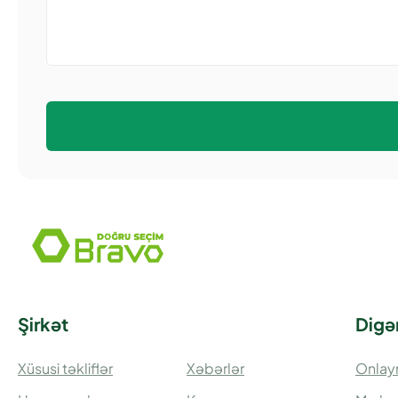
Şirkət
Digə
Xüsusi təkliflər
Xəbərlər
Onlay