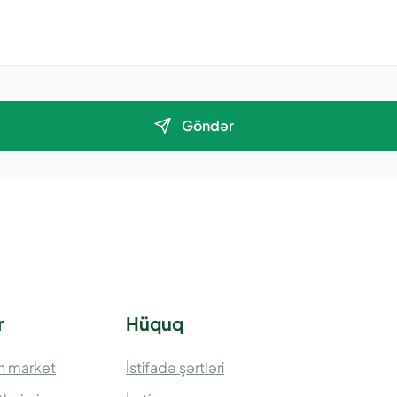
Göndər
r
Hüquq
n market
İstifadə şərtləri