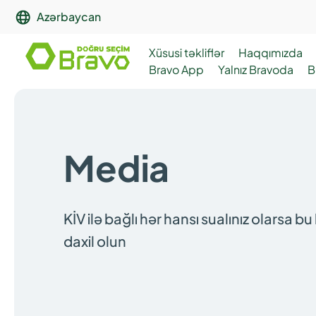
Azərbaycan
Xüsusi təkliflər
Haqqımızda
Bravo App
Yalnız Bravoda
B
Media
KİV ilə bağlı hər hansı sualınız olarsa 
daxil olun