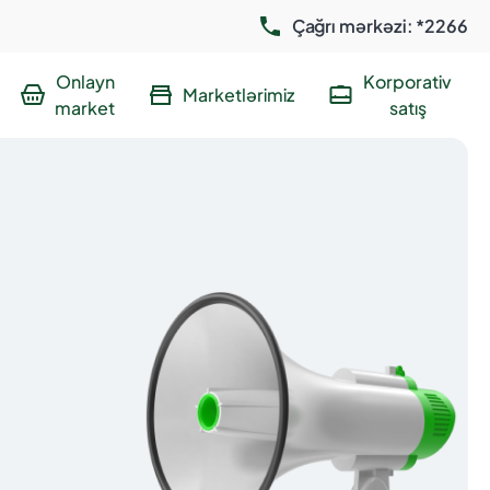
Çağrı mərkəzi: *2266
Onlayn
Korporativ
Marketlərimiz
market
satış