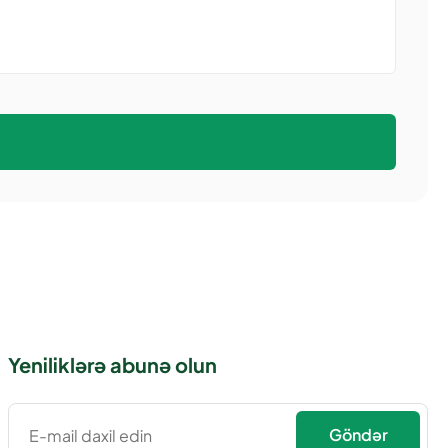
Yeniliklərə abunə olun
Göndər