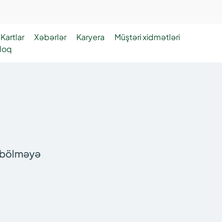
Kartlar
Xəbərlər
Karyera
Müştəri xidmətləri
loq
bu bölməyə