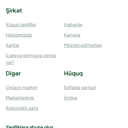
Şirkət
Xüsusi təkliflər
Xəbərlər
Haqqımızda
Karyera
Kartlar
Müştəri xidmətləri
İcarəyə verməyə yeriniz
var?
Digər
Hüquq
Onlayn market
İstifadə şərtləri
Marketlərimiz
İmtina
Korporativ satış
Yeniliklərə abunə olun