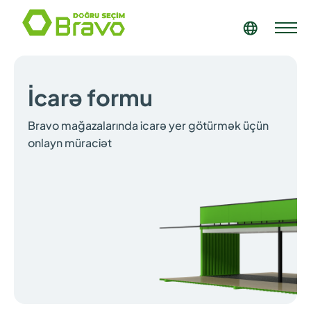
İcarə formu
Bravo mağazalarında icarə yer götürmək üçün
onlayn müraciət