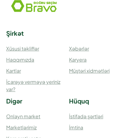
Şirkət
Xüsusi təkliflər
Xəbərlər
Haqqımızda
Karyera
Kartlar
Müştəri xidmətləri
İcarəyə verməyə yeriniz
var?
Digər
Hüquq
Onlayn market
İstifadə şərtləri
Marketlərimiz
İmtina