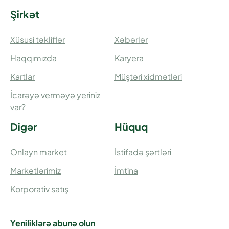
Şirkət
Xüsusi təkliflər
Xəbərlər
Haqqımızda
Karyera
Kartlar
Müştəri xidmətləri
İcarəyə verməyə yeriniz
var?
Digər
Hüquq
Onlayn market
İstifadə şərtləri
Marketlərimiz
İmtina
Korporativ satış
Yeniliklərə abunə olun