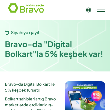
Siyahıya qayıt
Bravo-da "Digital
Bolkart"la 5% keşbek var!
Bravo-da Digital Bolkart ilə
5% keşbek fürsəti!
Bolkart sahibləri artıq Bravo
marketlərdə etdikləri alış-