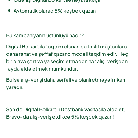
Avtomatik olaraq 5% keşbek qazan
Bu kampaniyanın üstünlüyü nədir?
Digital Bolkart ilə təqdim olunan bu təklif müştərilərə
daha rahat və şəffaf qazanc modeli təqdim edir. Heç
bir əlavə şərt və ya seçim etmədən hər alış-verişdən
fayda əldə etmək mümkündür.
Bu isə alış-verişi daha sərfəli və planlı etməyə imkan
yaradır.
Sən də Digital Bolkart-ı Dostbank vasitəsilə əldə et,
Bravo-da alış-veriş etdikcə 5% keşbek qazan!