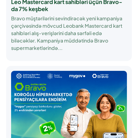
Leo Mastercard kart sahibləri üçün Bravo-
da 7% keşbek
Bravo müştərilərini sevindirəcək yeni kampaniya
çərçivəsində mövcud Leobank Mastercard kart
sahibləri alış-verişlərini daha sərfəli edə
biləcəklər. Kampaniya müddətində Bravo
supermarketlərində...