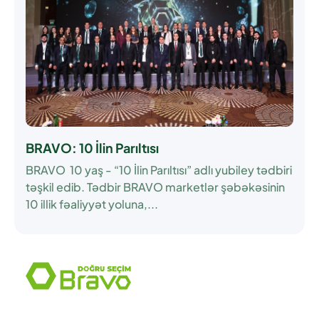
BRAVO: 10 İlin Parıltısı
BRAVO 10 yaş - “10 İlin Parıltısı” adlı yubiley tədbiri
təşkil edib. Tədbir BRAVO marketlər şəbəkəsinin
10 illik fəaliyyət yoluna,...