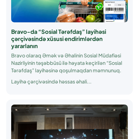
Bravo-da “Sosial Tərəfdaş” layihəsi
çərçivəsində xüsusi endirimlərdən
yararlanın
Bravo olaraq Əmək və Əhalinin Sosial Müdafiəsi
Nazirliyinin təşəbbüsü ilə həyata keçirilən
“Sosial
Tərəfdaş”
layihəsinə qoşulmaqdan məmnunuq.
Layihə çərçivəsində həssas əhali...