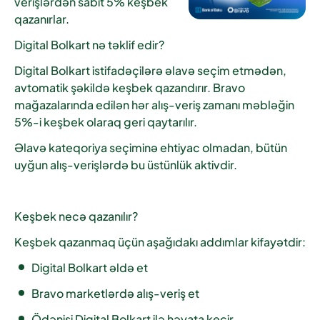
verişlərdən sabit 5% keşbek
qazanırlar.
Digital Bolkart nə təklif edir?
Digital Bolkart istifadəçilərə əlavə seçim etmədən,
avtomatik şəkildə keşbek qazandırır. Bravo
mağazalarında edilən hər alış-veriş zamanı məbləğin
5%-i keşbek olaraq geri qaytarılır.
Əlavə kateqoriya seçiminə ehtiyac olmadan, bütün
uyğun alış-verişlərdə bu üstünlük aktivdir.
Keşbek necə qazanılır?
Keşbek qazanmaq üçün aşağıdakı addımlar kifayətdir:
Digital Bolkart əldə et
Bravo marketlərdə alış-veriş et
Ödənişi Digital Bolkart ilə həyata keçir